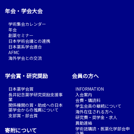
年会・学会大会
学術集会カレンダー
年会
創薬セミナー
日本学術会議との連携
日本薬系学会連合
AFMC
海外学会との交流
学会賞・研究奨励
会員の方へ
日本薬学会賞
INFORMATION
長井記念薬学研究奨励支援事
入会案内
業
会費・購読料
関係機関の賞・助成への日本
学生会員の継続について
薬学会からの推薦について
海外在住される方へ
支部賞・部会賞
研究費・奨学金・求人
異動連絡
学術誌購読・医薬化学部会申
寄附について
込等