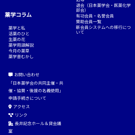
退会（日本薬学会・医薬化学
部会）
薬学コラム
有功会員・名誉会員
賛助会員一覧
新会員システムへの移行につ
薬学と私
いて
活薬のひと
生薬の花
薬学用語解説
今月の薬草
薬学昔むかし
お問い合わせ
「日本薬学会の共同主催・共
催・協賛・後援の名義使用」
申請手続きについて
アクセス
リンク
長井記念ホール＆貸会議
室