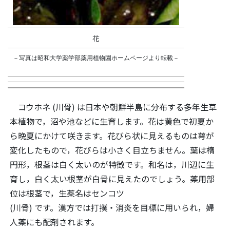
花
－写真は昭和大学薬学部薬用植物園ホームページより転載－
コウホネ (川骨) は日本や朝鮮半島に分布する多年生草
本植物で，沼や池などに生育します。花は黄色で初夏か
ら晩夏にかけて咲きます。花びら状に見えるものは萼が
変化したもので，花びらは小さく目立ちません。葉は楕
円形，根茎は白く太いのが特徴です。和名は，川辺に生
育し，白く太い根茎が白骨に見えたのでしょう。薬用部
位は根茎で，生薬名はセンコツ
(川骨) です。漢方では打撲・消炎を目標に用いられ，婦
人薬にも配剤されます。