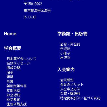
〒150-0002
東京都渋谷区渋谷
2-12-15
Home
学術誌・出版物
会誌・部会誌
学会概要
学術誌
小冊子
出版物
日本薬学会について
会頭メッセージ
情報公開
入会案内
沿革
組織
会員種別
事業
会員のメリット
補助金報告書
入会申込方法
支部活動
会費・購読料
部会活動
特定商取引法に基づく表記
薬学教育
生涯研鑽支援