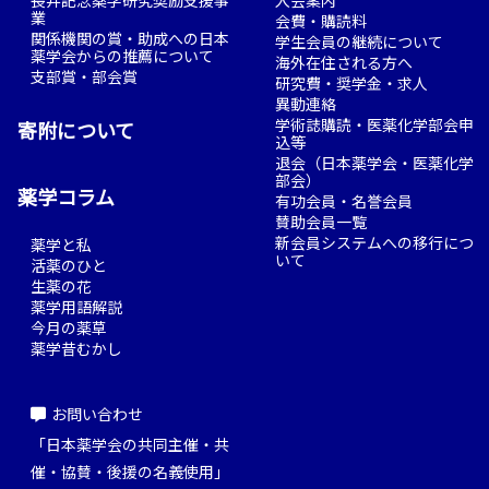
長井記念薬学研究奨励支援事
入会案内
業
会費・購読料
関係機関の賞・助成への日本
学生会員の継続について
薬学会からの推薦について
海外在住される方へ
支部賞・部会賞
研究費・奨学金・求人
異動連絡
学術誌購読・医薬化学部会申
寄附について
込等
退会（日本薬学会・医薬化学
部会）
薬学コラム
有功会員・名誉会員
賛助会員一覧
新会員システムへの移行につ
薬学と私
いて
活薬のひと
生薬の花
薬学用語解説
今月の薬草
薬学昔むかし
お問い合わせ
「日本薬学会の共同主催・共
催・協賛・後援の名義使用」