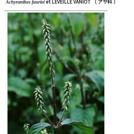
et L
EVEILLE
V
ANIOT
（ アサ科 ）
Achyranthes fauriei