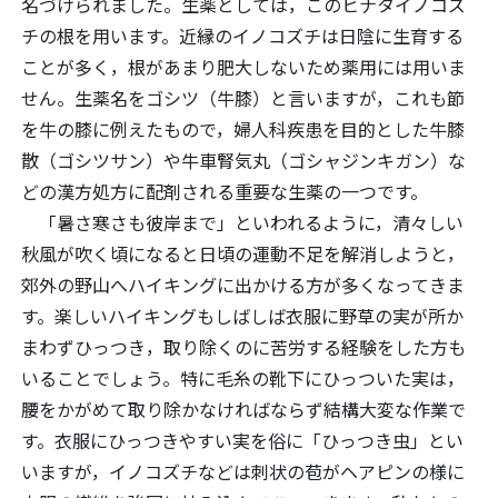
名づけられました。生薬としては，このヒナタイノコズ
チの根を用います。近縁のイノコズチは日陰に生育する
ことが多く，根があまり肥大しないため薬用には用いま
せん。生薬名をゴシツ（牛膝）と言いますが，これも節
を牛の膝に例えたもので，婦人科疾患を目的とした牛膝
散（ゴシツサン）や牛車腎気丸（ゴシャジンキガン）な
どの漢方処方に配剤される重要な生薬の一つです。
「暑さ寒さも彼岸まで」といわれるように，清々しい
秋風が吹く頃になると日頃の運動不足を解消しようと，
郊外の野山へハイキングに出かける方が多くなってきま
す。楽しいハイキングもしばしば衣服に野草の実が所か
まわずひっつき，取り除くのに苦労する経験をした方も
いることでしょう。特に毛糸の靴下にひっついた実は，
腰をかがめて取り除かなければならず結構大変な作業で
す。衣服にひっつきやすい実を俗に「ひっつき虫」とい
いますが，イノコズチなどは刺状の苞がヘアピンの様に