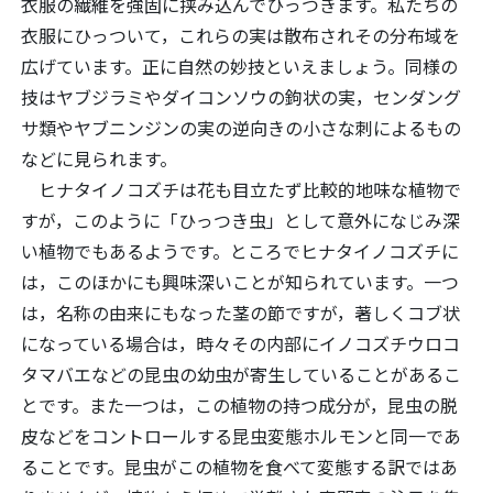
衣服の繊維を強固に挟み込んでひっつきます。私たちの
衣服にひっついて，これらの実は散布されその分布域を
広げています。正に自然の妙技といえましょう。同様の
技はヤブジラミやダイコンソウの鉤状の実，センダング
サ類やヤブニンジンの実の逆向きの小さな刺によるもの
などに見られます。
ヒナタイノコズチは花も目立たず比較的地味な植物で
すが，このように「ひっつき虫」として意外になじみ深
い植物でもあるようです。ところでヒナタイノコズチに
は，このほかにも興味深いことが知られています。一つ
は，名称の由来にもなった茎の節ですが，著しくコブ状
になっている場合は，時々その内部にイノコズチウロコ
タマバエなどの昆虫の幼虫が寄生していることがあるこ
とです。また一つは，この植物の持つ成分が，昆虫の脱
皮などをコントロールする昆虫変態ホルモンと同一であ
ることです。昆虫がこの植物を食べて変態する訳ではあ