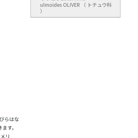
ulmoides OLIVER （ トチュウ科
）
びらはな
きます。
アメリ