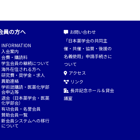
会員の方へ
お問い合わせ
「日本薬学会の共同主
INFORMATION
催・共催・協賛・後援の
入会案内
名義使用」申請手続きに
会費・購読料
学生会員の継続について
ついて
海外在住される方へ
アクセス
研究費・奨学金・求人
異動連絡
リンク
学術誌購読・医薬化学部
長井記念ホール＆貸会
会申込等
退会（日本薬学会・医薬
議室
化学部会）
有功会員・名誉会員
賛助会員一覧
新会員システムへの移行
について