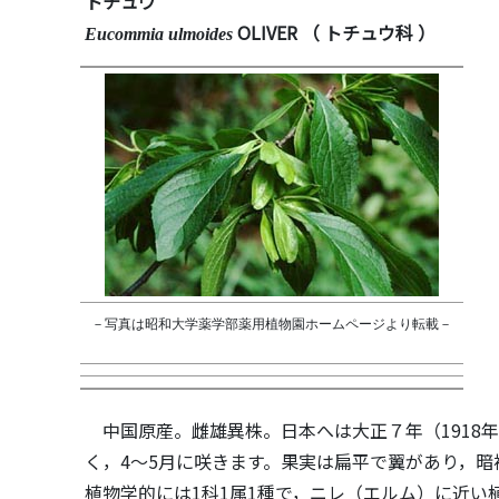
トチュウ
O
LIVER
（ トチュウ科 ）
Eucommia ulmoides
－写真は昭和大学薬学部薬用植物園ホームページより転載－
中国原産。雌雄異株。日本へは大正７年（1918
く，4～5月に咲きます。果実は扁平で翼があり，
植物学的には1科1属1種で，ニレ（エルム）に近