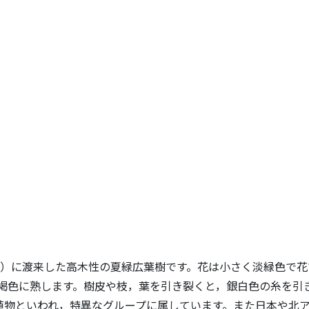
年）に渡来した高木性の夏緑広葉樹です。花は小さく淡緑色で花
暗褐色に熟します。樹皮や枝，葉を引き裂くと，銀白色の糸を引
い植物といわれ，特異なグループに属しています。また日本や北