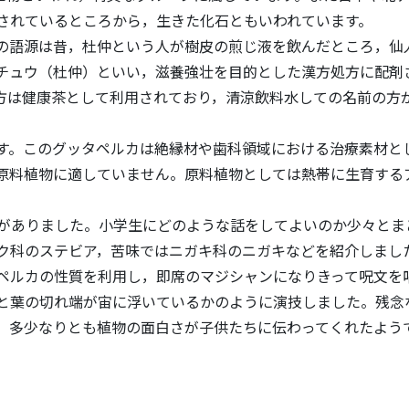
されているところから，生きた化石ともいわれています。
の語源は昔，杜仲という人が樹皮の煎じ液を飲んだところ，仙
チュウ（杜仲）といい，滋養強壮を目的とした漢方処方に配剤
方は健康茶として利用されており，清涼飲料水しての名前の方
す。このグッタペルカは絶縁材や歯科領域における治療素材と
原料植物に適していません。原料植物としては熱帯に生育する
がありました。小学生にどのような話をしてよいのか少々とま
ク科のステビア，苦味ではニガキ科のニガキなどを紹介しまし
ペルカの性質を利用し，即席のマジシャンになりきって呪文を
と葉の切れ端が宙に浮いているかのように演技しました。残念
，多少なりとも植物の面白さが子供たちに伝わってくれたよう