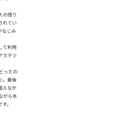
人の悟り
されてい
がなじみ
して利用
アカテツ
どったの
た。最後
唱えなが
ながら本
です。