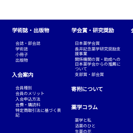
学術誌・出版物
学会賞・研究奨励
会誌・部会誌
日本薬学会賞
学術誌
長井記念薬学研究奨励支
援事業
小冊子
関係機関の賞・助成への
出版物
日本薬学会からの推薦に
ついて
入会案内
支部賞・部会賞
会員種別
寄附について
会員のメリット
入会申込方法
会費・購読料
薬学コラム
特定商取引法に基づく表
記
薬学と私
活薬のひと
生薬の花