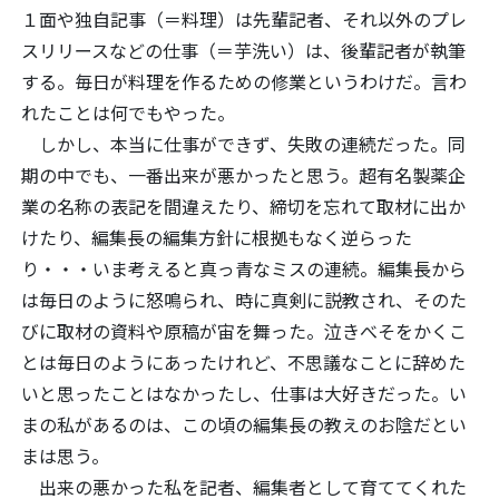
１面や独自記事（＝料理）は先輩記者、それ以外のプレ
スリリースなどの仕事（＝芋洗い）は、後輩記者が執筆
する。毎日が料理を作るための修業というわけだ。言わ
れたことは何でもやった。
しかし、本当に仕事ができず、失敗の連続だった。同
期の中でも、一番出来が悪かったと思う。超有名製薬企
業の名称の表記を間違えたり、締切を忘れて取材に出か
けたり、編集長の編集方針に根拠もなく逆らった
り・・・いま考えると真っ青なミスの連続。編集長から
は毎日のように怒鳴られ、時に真剣に説教され、そのた
びに取材の資料や原稿が宙を舞った。泣きべそをかくこ
とは毎日のようにあったけれど、不思議なことに辞めた
いと思ったことはなかったし、仕事は大好きだった。い
まの私があるのは、この頃の編集長の教えのお陰だとい
まは思う。
出来の悪かった私を記者、編集者として育ててくれた