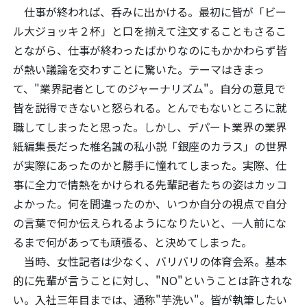
仕事が終われば、呑みに出かける。最初に皆が「ビー
ル大ジョッキ２杯」と口を揃えて注文することもさるこ
とながら、仕事が終わったばかりなのにもかかわらず皆
が熱い議論を交わすことに驚いた。テーマはきまっ
て、"業界記者としてのジャーナリズム"。自分の意見で
皆を説得できないと怒られる。とんでもないところに就
職してしまったと思った。しかし、デパート業界の業界
紙編集長だった椎名誠の私小説「銀座のカラス」の世界
が実際にあったのかと勝手に憧れてしまった。実際、仕
事に全力で情熱をかけられる先輩記者たちの姿はカッコ
よかった。何を間違ったのか、いつか自分の視点で自分
の言葉で何か伝えられるようになりたいと、一人前にな
るまで何があっても頑張る、と決めてしまった。
当時、女性記者は少なく、バリバリの体育会系。基本
的に先輩が言うことに対し、"NO"ということは許されな
い。入社三年目までは、通称"芋洗い"。皆が執筆したい