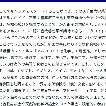
してのキャリアをスタートすることができ、その後千葉大学薬
はアルカロイド「定義：窒素原子を含む天然有機化合物（一次
ば、植物の成分を探索することで、がん細胞の増殖を抑えるア
えるアルカロイド、認知症改善効果が期待できるアルカロイド
。さらにこれらのアルカロイドの化学合成と構造活性相関研究
ことはできませんでしたが）新薬の基になりそうな化合物をい
終講義のタイトルは「アルカロイドを化学して幾星霜」でした
同研究者です。薬理学、毒性学、生化学、生命工学、植物分類
たいのは海外の共同研究者とのお付き合いです。これまでにタ
湾、中国、エジプト、イギリス、ドイツ、アメリカ、ペルーの
、私が発表した原著論文の内、約５０％に外国の研究者の名前
相手国を訪問することで異なる価値観や（食）文化に触れるこ
会活動も重要です。研究成果を発表（アピール）し同業者（競
交流を深めることで気が置けないたくさんの仲間ができました
化合物討論会や天然物化学談話会といった学会に積極的に参加