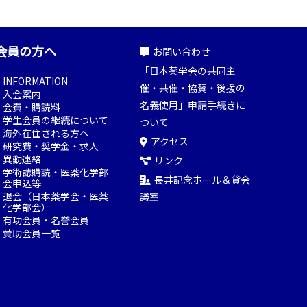
会員の方へ
お問い合わせ
「日本薬学会の共同主
INFORMATION
催・共催・協賛・後援の
入会案内
名義使用」申請手続きに
会費・購読料
学生会員の継続について
ついて
海外在住される方へ
アクセス
研究費・奨学金・求人
異動連絡
リンク
学術誌購読・医薬化学部
長井記念ホール＆貸会
会申込等
退会（日本薬学会・医薬
議室
化学部会）
有功会員・名誉会員
賛助会員一覧