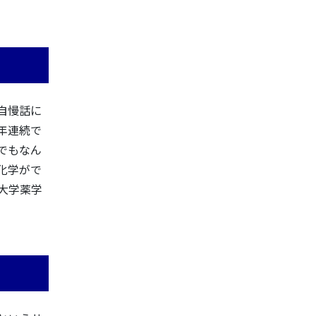
自慢話に
年連続で
でもなん
化学がで
大学薬学