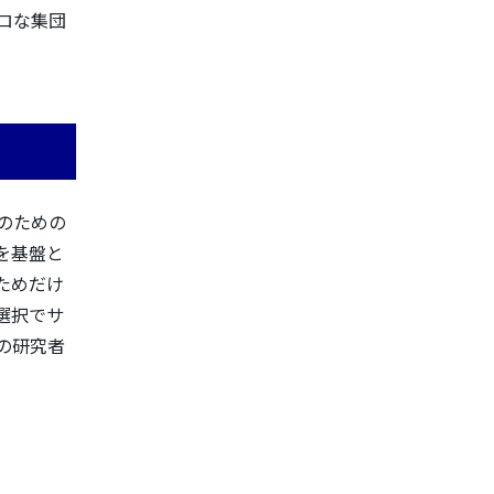
ロな集団
のための
を基盤と
ためだけ
選択でサ
の研究者