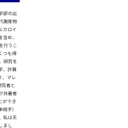
学部の出
代謝産物
ルカロイ
を含め、
を行うこ
くつも得
。研究を
学、計算
イ、マレ
研究者と
が共著者
とができ
争相手）
。私は天
しまし