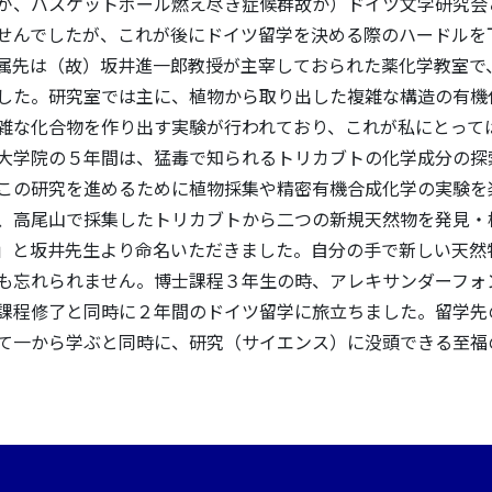
が、バスケットボール燃え尽き症候群故か）ドイツ文学研究会
せんでしたが、これが後にドイツ留学を決める際のハードルを
属先は（故）坂井進一郎教授が主宰しておられた薬化学教室で
した。研究室では主に、植物から取り出した複雑な構造の有機
雑な化合物を作り出す実験が行われており、これが私にとって
大学院の５年間は、猛毒で知られるトリカブトの化学成分の探
この研究を進めるために植物採集や精密有機合成化学の実験を
、高尾山で採集したトリカブトから二つの新規天然物を発見・
onine」と坂井先生より命名いただきました。自分の手で新しい天
も忘れられません。博士課程３年生の時、アレキサンダーフォ
課程修了と同時に２年間のドイツ留学に旅立ちました。留学先
て一から学ぶと同時に、研究（サイエンス）に没頭できる至福