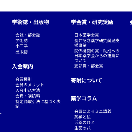
学術誌・出版物
学会賞・研究奨励
会誌・部会誌
日本薬学会賞
学術誌
長井記念薬学研究奨励支
援事業
小冊子
関係機関の賞・助成への
出版物
日本薬学会からの推薦に
ついて
入会案内
支部賞・部会賞
会員種別
寄附について
会員のメリット
入会申込方法
会費・購読料
薬学コラム
特定商取引法に基づく表
記
会員によるミニ講義
す
薬学と私
活薬のひと
生薬の花