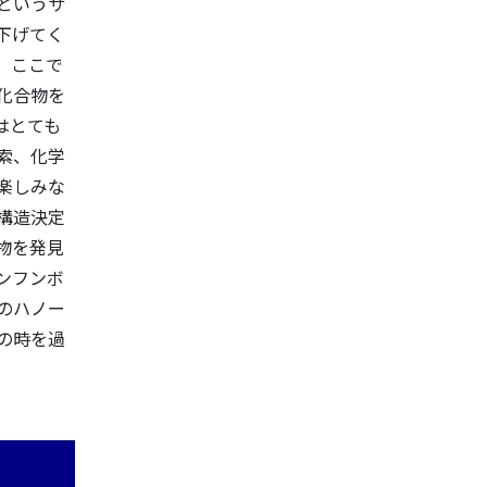
というサ
下げてく
、ここで
化合物を
はとても
索、化学
楽しみな
構造決定
然物を発見
ンフンボ
のハノー
の時を過