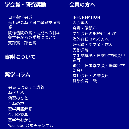
学会賞・研究奨励
会員の方へ
日本薬学会賞
INFORMATION
長井記念薬学研究奨励支援事
入会案内
業
会費・購読料
関係機関の賞・助成への日本
学生会員の継続について
薬学会からの推薦について
海外在住される方へ
支部賞・部会賞
研究費・奨学金・求人
異動連絡
学術誌購読・医薬化学部会申
寄附について
込等
退会（日本薬学会・医薬化学
部会）
薬学コラム
有功会員・名誉会員
賛助会員一覧
会員によるミニ講義
薬学と私
活薬のひと
生薬の花
薬学用語解説
今月の薬草
薬学昔むかし
YouTube 公式チャンネル