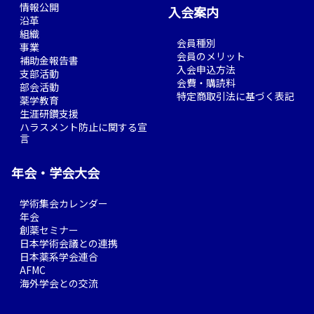
情報公開
入会案内
沿革
組織
会員種別
事業
会員のメリット
補助金報告書
入会申込方法
支部活動
会費・購読料
部会活動
特定商取引法に基づく表記
薬学教育
生涯研鑽支援
ハラスメント防止に関する宣
言
年会・学会大会
学術集会カレンダー
年会
創薬セミナー
日本学術会議との連携
日本薬系学会連合
AFMC
海外学会との交流