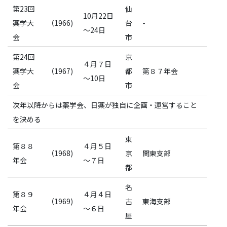
第23回
仙
10月22日
薬学大
（1966)
台
-
～24日
会
市
第24回
京
４月７日
薬学大
（1967)
都
第８７年会
～10日
会
市
次年以降からは薬学会、日薬が独自に企画・運営すること
を決める
東
第８８
４月５日
（1968)
京
関東支部
年会
～７日
都
名
第８９
４月４日
（1969)
古
東海支部
年会
～６日
屋