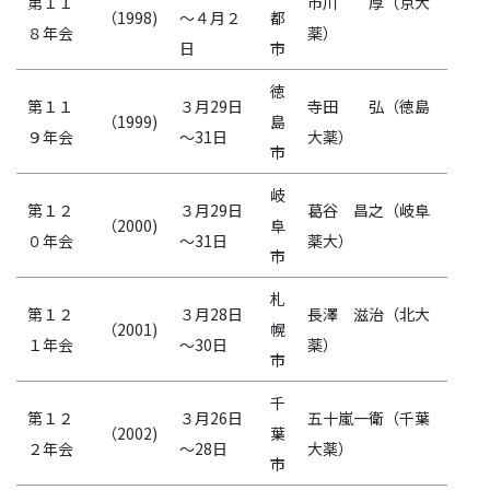
第１１
市川 厚（京大
（1998)
～４月２
都
８年会
薬）
日
市
徳
第１１
３月29日
寺田 弘（徳島
（1999)
島
９年会
～31日
大薬）
市
岐
第１２
３月29日
葛谷 昌之（岐阜
（2000)
阜
０年会
～31日
薬大）
市
札
第１２
３月28日
長澤 滋治（北大
（2001)
幌
１年会
～30日
薬）
市
千
第１２
３月26日
五十嵐一衛（千葉
（2002)
葉
２年会
～28日
大薬）
市