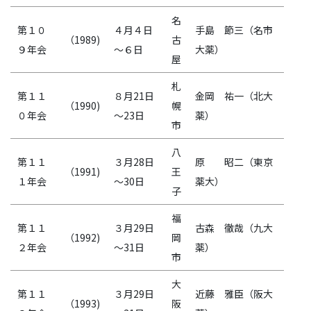
名
第１０
４月４日
手島 節三（名市
（1989)
古
９年会
～６日
大薬）
屋
札
第１１
８月21日
金岡 祐一（北大
（1990)
幌
０年会
～23日
薬）
市
八
第１１
３月28日
原 昭二（東京
（1991)
王
１年会
～30日
薬大）
子
福
第１１
３月29日
古森 徹哉（九大
（1992)
岡
２年会
～31日
薬）
市
大
第１１
３月29日
近藤 雅臣（阪大
（1993)
阪