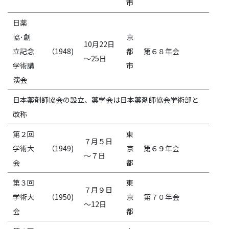
市
日薬
協･創
京
10月22日
立記念
（1948)
都
第６８年会
～25日
学術講
市
演会
日本薬剤師協会の設立、薬学会は日本薬剤師協会学術部と
改称
第２回
東
７月５日
学術大
（1949)
京
第６９年会
～７日
会
都
第３回
東
７月９日
学術大
（1950)
京
第７０年会
～12日
会
都