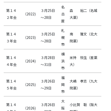
名
第１４
３月25日
森 裕二（名城
（2022)
古
２年会
～28日
大薬）
屋
札
第１４
３月25日
南 雅文（北大
（2023)
幌
３年会
～28日
院薬）
市
横
第１４
３月28日
米持 悦生（星薬
（2024)
浜
４年会
～31日
大）
市
福
第１４
３月26日
大嶋 孝志（九大
（2025)
岡
５年会
～29日
院薬）
市
大
第１４
３月26日
小比賀 聡（阪大
（2026)
阪