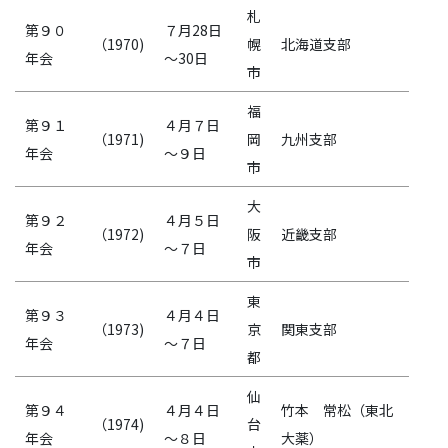
札
第９０
７月28日
（1970)
幌
北海道支部
年会
～30日
市
福
第９１
４月７日
（1971)
岡
九州支部
年会
～９日
市
大
第９２
４月５日
（1972)
阪
近畿支部
年会
～７日
市
東
第９３
４月４日
（1973)
京
関東支部
年会
～７日
都
仙
第９４
４月４日
竹本 常松（東北
（1974)
台
年会
～８日
大薬）