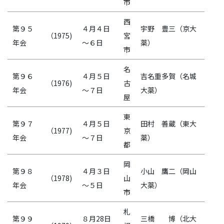
市
西
第９５
４月４日
宇野 豊三（京大
（1975)
宮
年会
～６日
薬）
市
名
第９６
４月５日
吉名重多賀（名城
（1976)
古
年会
～７日
大薬）
屋
東
第９７
４月５日
田村 善蔵（東大
（1977)
京
年会
～７日
薬）
都
岡
第９８
４月３日
小山 鷹二（岡山
（1978)
山
年会
～５日
大薬）
市
札
第９９
８月28日
三橋 博（北大