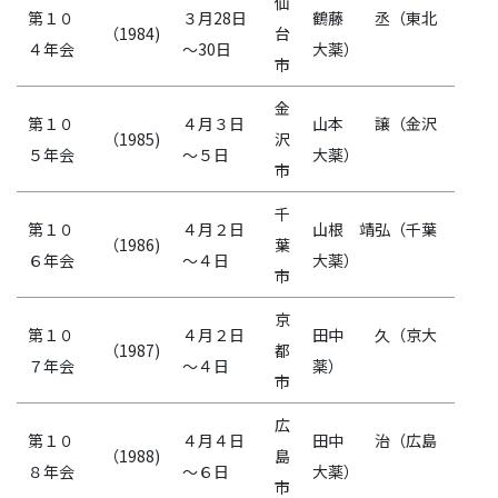
仙
第１０
３月28日
鶴藤 丞（東北
（1984)
台
４年会
～30日
大薬）
市
金
第１０
４月３日
山本 譲（金沢
（1985)
沢
５年会
～５日
大薬）
市
千
第１０
４月２日
山根 靖弘（千葉
（1986)
葉
６年会
～４日
大薬）
市
京
第１０
４月２日
田中 久（京大
（1987)
都
７年会
～４日
薬）
市
広
第１０
４月４日
田中 治（広島
（1988)
島
８年会
～６日
大薬）
市