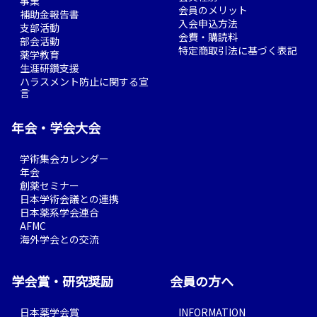
事業
会員のメリット
補助金報告書
入会申込方法
支部活動
会費・購読料
部会活動
特定商取引法に基づく表記
薬学教育
生涯研鑽支援
ハラスメント防止に関する宣
言
年会・学会大会
学術集会カレンダー
年会
創薬セミナー
日本学術会議との連携
日本薬系学会連合
AFMC
海外学会との交流
学会賞・研究奨励
会員の方へ
日本薬学会賞
INFORMATION