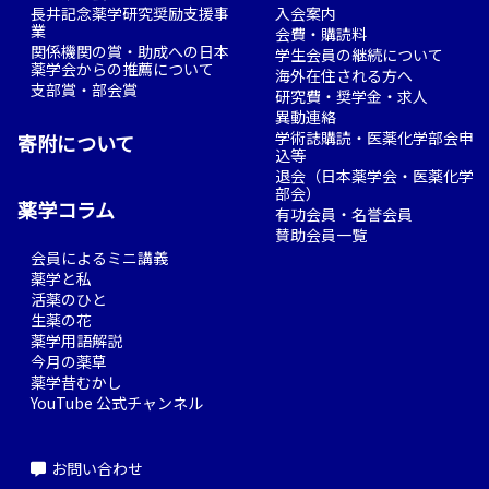
長井記念薬学研究奨励支援事
入会案内
業
会費・購読料
関係機関の賞・助成への日本
学生会員の継続について
薬学会からの推薦について
海外在住される方へ
支部賞・部会賞
研究費・奨学金・求人
異動連絡
学術誌購読・医薬化学部会申
寄附について
込等
退会（日本薬学会・医薬化学
部会）
薬学コラム
有功会員・名誉会員
賛助会員一覧
会員によるミニ講義
薬学と私
活薬のひと
生薬の花
薬学用語解説
今月の薬草
薬学昔むかし
YouTube 公式チャンネル
お問い合わせ