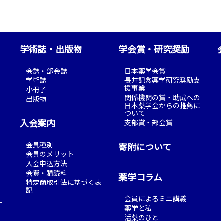
学術誌・出版物
学会賞・研究奨励
会誌・部会誌
日本薬学会賞
学術誌
長井記念薬学研究奨励支
援事業
小冊子
関係機関の賞・助成への
出版物
日本薬学会からの推薦に
ついて
入会案内
支部賞・部会賞
会員種別
寄附について
会員のメリット
入会申込方法
会費・購読料
薬学コラム
特定商取引法に基づく表
記
会員によるミニ講義
す
薬学と私
活薬のひと