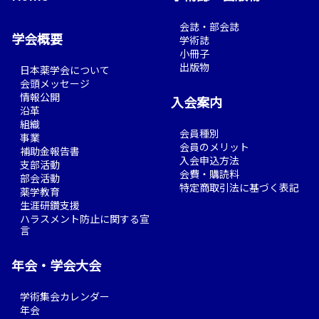
会誌・部会誌
学会概要
学術誌
小冊子
出版物
日本薬学会について
会頭メッセージ
情報公開
入会案内
沿革
組織
会員種別
事業
会員のメリット
補助金報告書
入会申込方法
支部活動
会費・購読料
部会活動
特定商取引法に基づく表記
薬学教育
生涯研鑽支援
ハラスメント防止に関する宣
言
年会・学会大会
学術集会カレンダー
年会