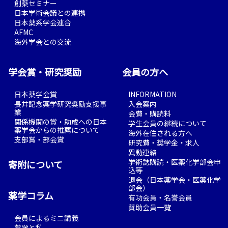
創薬セミナー
日本学術会議との連携
日本薬系学会連合
AFMC
海外学会との交流
学会賞・研究奨励
会員の方へ
日本薬学会賞
INFORMATION
長井記念薬学研究奨励支援事
入会案内
業
会費・購読料
関係機関の賞・助成への日本
学生会員の継続について
薬学会からの推薦について
海外在住される方へ
支部賞・部会賞
研究費・奨学金・求人
異動連絡
学術誌購読・医薬化学部会申
寄附について
込等
退会（日本薬学会・医薬化学
部会）
薬学コラム
有功会員・名誉会員
賛助会員一覧
会員によるミニ講義
薬学と私