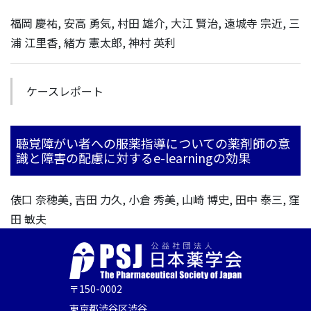
福岡 慶祐, 安高 勇気, 村田 雄介, 大江 賢治, 遠城寺 宗近, 三
浦 江里香, 緒方 憲太郎, 神村 英利
ケースレポート
聴覚障がい者への服薬指導についての薬剤師の意
識と障害の配慮に対するe-learningの効果
俵口 奈穂美, 吉田 力久, 小倉 秀美, 山崎 博史, 田中 泰三, 窪
田 敏夫
〒150-0002
東京都渋谷区渋谷