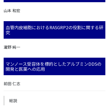
山本 和宏
血管内皮細胞におけるRASGRP2の役割に関する研
究
瀧野 純一
マンノース受容体を標的としたアルブミンDDSの
開発と医薬への応用
前田 仁志
総説