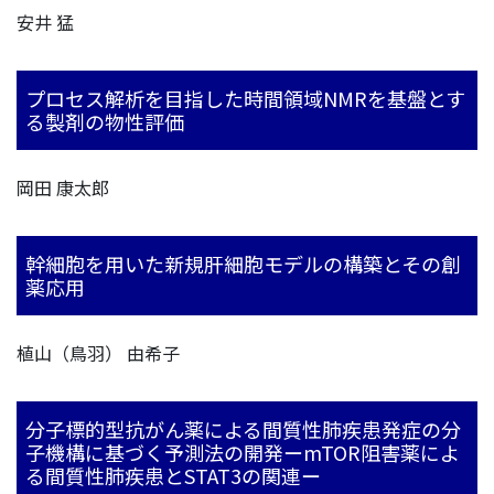
安井 猛
プロセス解析を目指した時間領域NMRを基盤とす
る製剤の物性評価
岡田 康太郎
幹細胞を用いた新規肝細胞モデルの構築とその創
薬応用
植山（鳥羽） 由希子
分子標的型抗がん薬による間質性肺疾患発症の分
子機構に基づく予測法の開発ーmTOR阻害薬によ
る間質性肺疾患とSTAT3の関連ー