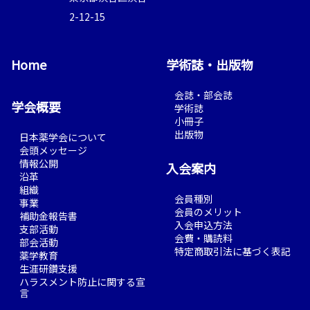
2-12-15
Home
学術誌・出版物
会誌・部会誌
学会概要
学術誌
小冊子
出版物
日本薬学会について
会頭メッセージ
情報公開
入会案内
沿革
組織
会員種別
事業
会員のメリット
補助金報告書
入会申込方法
支部活動
会費・購読料
部会活動
特定商取引法に基づく表記
薬学教育
生涯研鑽支援
ハラスメント防止に関する宣
言