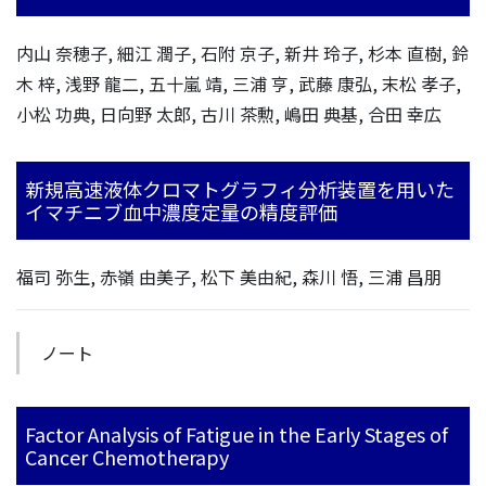
内山 奈穂子, 細江 潤子, 石附 京子, 新井 玲子, 杉本 直樹, 鈴
木 梓, 浅野 龍二, 五十嵐 靖, 三浦 亨, 武藤 康弘, 末松 孝子,
小松 功典, 日向野 太郎, 古川 茶勲, 嶋田 典基, 合田 幸広
新規高速液体クロマトグラフィ分析装置を用いた
イマチニブ血中濃度定量の精度評価
福司 弥生, 赤嶺 由美子, 松下 美由紀, 森川 悟, 三浦 昌朋
ノート
Factor Analysis of Fatigue in the Early Stages of
Cancer Chemotherapy