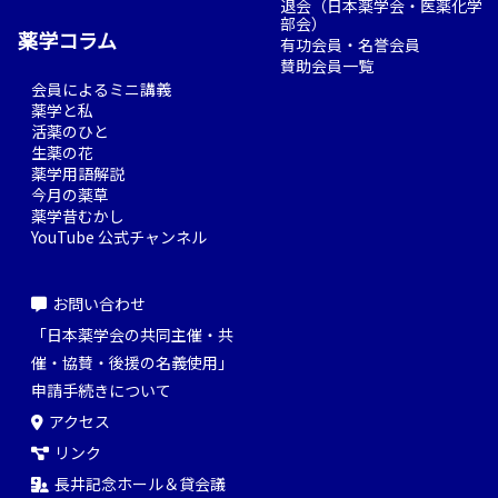
退会（日本薬学会・医薬化学
部会）
薬学コラム
有功会員・名誉会員
賛助会員一覧
会員によるミニ講義
薬学と私
活薬のひと
生薬の花
薬学用語解説
今月の薬草
薬学昔むかし
YouTube 公式チャンネル
お問い合わせ
「日本薬学会の共同主催・共
催・協賛・後援の名義使用」
申請手続きについて
アクセス
リンク
長井記念ホール＆貸会議