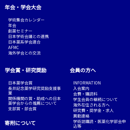
年会・学会大会
学術集会カレンダー
年会
創薬セミナー
日本学術会議との連携
日本薬系学会連合
AFMC
海外学会との交流
学会賞・研究奨励
会員の方へ
日本薬学会賞
INFORMATION
長井記念薬学研究奨励支援事
入会案内
業
会費・購読料
関係機関の賞・助成への日本
学生会員の継続について
薬学会からの推薦について
海外在住される方へ
支部賞・部会賞
研究費・奨学金・求人
異動連絡
学術誌購読・医薬化学部会申
寄附について
込等