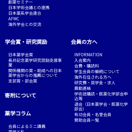
創薬セミナー
日本学術会議との連携
日本薬系学会連合
AFMC
海外学会との交流
学会賞・研究奨励
会員の方へ
日本薬学会賞
INFORMATION
長井記念薬学研究奨励支援事
入会案内
業
会費・購読料
関係機関の賞・助成への日本
学生会員の継続について
薬学会からの推薦について
海外在住される方へ
支部賞・部会賞
研究費・奨学金・求人
異動連絡
学術誌購読・医薬化学部会申
寄附について
込等
退会（日本薬学会・医薬化学
部会）
薬学コラム
有功会員・名誉会員
賛助会員一覧
会員によるミニ講義
薬学と私