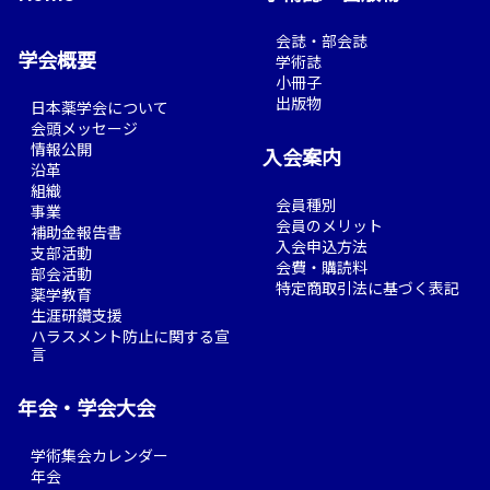
会誌・部会誌
学会概要
学術誌
小冊子
出版物
日本薬学会について
会頭メッセージ
情報公開
入会案内
沿革
組織
会員種別
事業
会員のメリット
補助金報告書
入会申込方法
支部活動
会費・購読料
部会活動
特定商取引法に基づく表記
薬学教育
生涯研鑽支援
ハラスメント防止に関する宣
言
年会・学会大会
学術集会カレンダー
年会