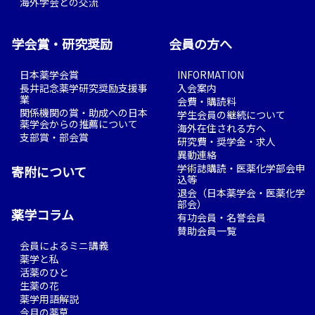
海外学会との交流
学会賞・研究奨励
会員の方へ
日本薬学会賞
INFORMATION
長井記念薬学研究奨励支援事
入会案内
業
会費・購読料
関係機関の賞・助成への日本
学生会員の継続について
薬学会からの推薦について
海外在住される方へ
支部賞・部会賞
研究費・奨学金・求人
異動連絡
学術誌購読・医薬化学部会申
寄附について
込等
退会（日本薬学会・医薬化学
部会）
薬学コラム
有功会員・名誉会員
賛助会員一覧
会員によるミニ講義
薬学と私
活薬のひと
生薬の花
薬学用語解説
今月の薬草