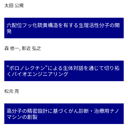
太田 公規
六配位フッ化硫黄構造を有する生理活性分子の開
発
森 修一, 影近 弘之
"ボロノレクチン"による生体対話を通じて切り拓
くバイオエンジニアリング
松元 亮
高分子の精密設計に基づくがん診断・治療用ナノ
マシンの創製