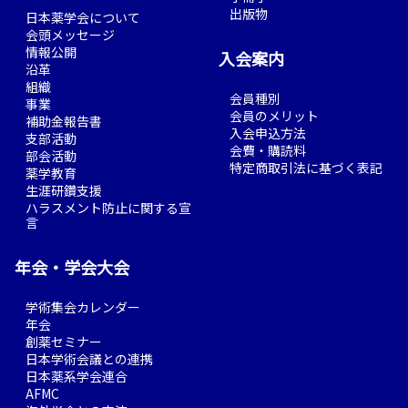
出版物
日本薬学会について
会頭メッセージ
情報公開
入会案内
沿革
組織
会員種別
事業
会員のメリット
補助金報告書
入会申込方法
支部活動
会費・購読料
部会活動
特定商取引法に基づく表記
薬学教育
生涯研鑽支援
ハラスメント防止に関する宣
言
年会・学会大会
学術集会カレンダー
年会
創薬セミナー
日本学術会議との連携
日本薬系学会連合
AFMC