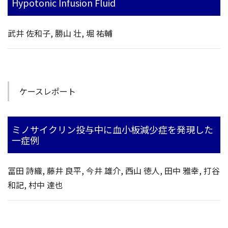
Hypotonic Infusion Fluid
武井 佐和子, 勝山 壮, 堀 祐輔
ケースレポート
ミノサイクリン投与中に血小板減少症を発現した
一症例
冨田 詩織, 藤井 良平, 今井 雄介, 西山 徳人, 田中 雅幸, 打谷
和記, 村中 達也