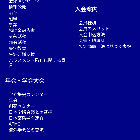
会頭メッセージ
情報公開
入会案内
沿革
組織
会員種別
事業
会員のメリット
補助金報告書
入会申込方法
支部活動
会費・購読料
部会活動
特定商取引法に基づく表記
薬学教育
生涯研鑽支援
ハラスメント防止に関する宣
言
年会・学会大会
学術集会カレンダー
年会
創薬セミナー
日本学術会議との連携
日本薬系学会連合
AFMC
海外学会との交流