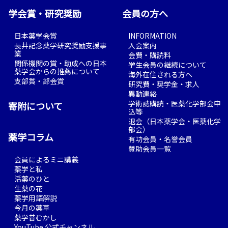
学会賞・研究奨励
会員の方へ
日本薬学会賞
INFORMATION
長井記念薬学研究奨励支援事
入会案内
業
会費・購読料
関係機関の賞・助成への日本
学生会員の継続について
薬学会からの推薦について
海外在住される方へ
支部賞・部会賞
研究費・奨学金・求人
異動連絡
学術誌購読・医薬化学部会申
寄附について
込等
退会（日本薬学会・医薬化学
部会）
薬学コラム
有功会員・名誉会員
賛助会員一覧
会員によるミニ講義
薬学と私
活薬のひと
生薬の花
薬学用語解説
今月の薬草
薬学昔むかし
YouTube 公式チャンネル