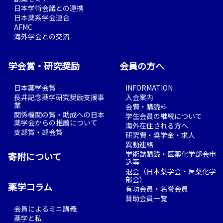
日本学術会議との連携
日本薬系学会連合
AFMC
海外学会との交流
学会賞・研究奨励
会員の方へ
日本薬学会賞
INFORMATION
長井記念薬学研究奨励支援事
入会案内
業
会費・購読料
関係機関の賞・助成への日本
学生会員の継続について
薬学会からの推薦について
海外在住される方へ
支部賞・部会賞
研究費・奨学金・求人
異動連絡
学術誌購読・医薬化学部会申
寄附について
込等
退会（日本薬学会・医薬化学
部会）
薬学コラム
有功会員・名誉会員
賛助会員一覧
会員によるミニ講義
薬学と私