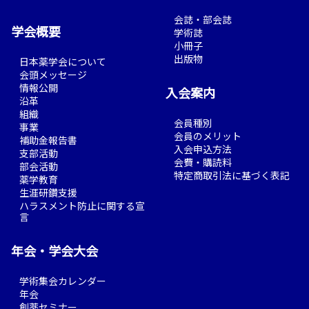
会誌・部会誌
学会概要
学術誌
小冊子
出版物
日本薬学会について
会頭メッセージ
情報公開
入会案内
沿革
組織
会員種別
事業
会員のメリット
補助金報告書
入会申込方法
支部活動
会費・購読料
部会活動
特定商取引法に基づく表記
薬学教育
生涯研鑽支援
ハラスメント防止に関する宣
言
年会・学会大会
学術集会カレンダー
年会
創薬セミナー