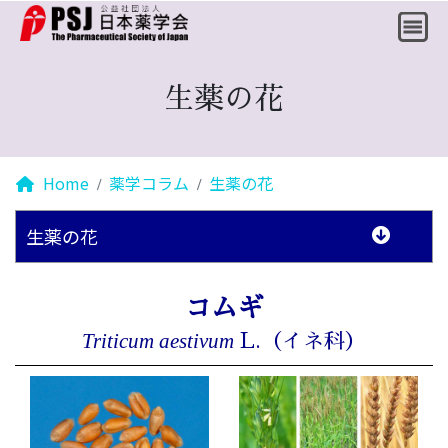
生薬の花
Home
薬学コラム
生薬の花
生薬の花
コムギ
Triticum aestivum
L.（イネ科）