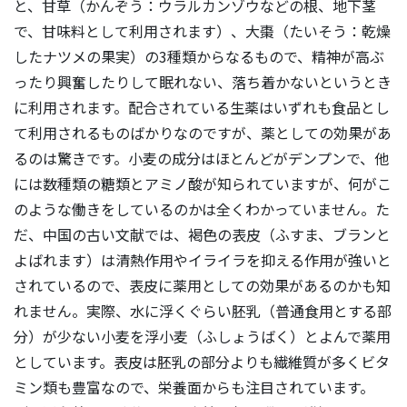
と、甘草（かんぞう：ウラルカンゾウなどの根、地下茎
で、甘味料として利用されます）、大棗（たいそう：乾燥
したナツメの果実）の3種類からなるもので、精神が高ぶ
ったり興奮したりして眠れない、落ち着かないというとき
に利用されます。配合されている生薬はいずれも食品とし
て利用されるものばかりなのですが、薬としての効果があ
るのは驚きです。小麦の成分はほとんどがデンプンで、他
には数種類の糖類とアミノ酸が知られていますが、何がこ
のような働きをしているのかは全くわかっていません。た
だ、中国の古い文献では、褐色の表皮（ふすま、ブランと
よばれます）は清熱作用やイライラを抑える作用が強いと
されているので、表皮に薬用としての効果があるのかも知
れません。実際、水に浮くぐらい胚乳（普通食用とする部
分）が少ない小麦を浮小麦（ふしょうばく）とよんで薬用
としています。表皮は胚乳の部分よりも繊維質が多くビタ
ミン類も豊富なので、栄養面からも注目されています。