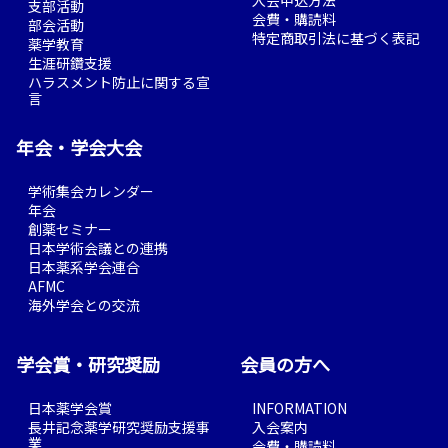
入会申込方法
支部活動
会費・購読料
部会活動
特定商取引法に基づく表記
薬学教育
生涯研鑽支援
ハラスメント防止に関する宣
言
年会・学会大会
学術集会カレンダー
年会
創薬セミナー
日本学術会議との連携
日本薬系学会連合
AFMC
海外学会との交流
学会賞・研究奨励
会員の方へ
日本薬学会賞
INFORMATION
長井記念薬学研究奨励支援事
入会案内
業
会費・購読料