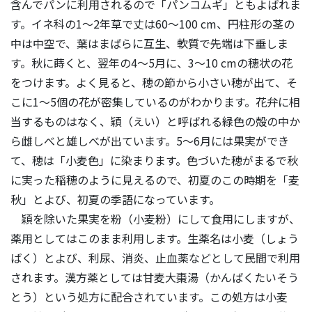
含んでパンに利用されるので「パンコムギ」ともよばれま
す。イネ科の1～2年草で丈は60～100 cm、円柱形の茎の
中は中空で、葉はまばらに互生、軟質で先端は下垂しま
す。秋に蒔くと、翌年の4～5月に、3～10 cmの穂状の花
をつけます。よく見ると、穂の節から小さい穂が出て、そ
こに1～5個の花が密集しているのがわかります。花弁に相
当するものはなく、穎（えい）と呼ばれる緑色の殻の中か
ら雌しべと雄しべが出ています。5～6月には果実ができ
て、穂は「小麦色」に染まります。色づいた穂がまるで秋
に実った稲穂のように見えるので、初夏のこの時期を「麦
秋」とよび、初夏の季語になっています。
穎を除いた果実を粉（小麦粉）にして食用にしますが、
薬用としてはこのまま利用します。生薬名は小麦（しょう
ばく）とよび、利尿、消炎、止血薬などとして民間で利用
されます。漢方薬としては甘麦大棗湯（かんばくたいそう
とう）という処方に配合されています。この処方は小麦