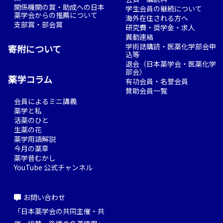
関係機関の賞・助成への日本
学生会員の継続について
薬学会からの推薦について
海外在住される方へ
支部賞・部会賞
研究費・奨学金・求人
異動連絡
学術誌購読・医薬化学部会申
寄附について
込等
退会（日本薬学会・医薬化学
部会）
薬学コラム
有功会員・名誉会員
賛助会員一覧
会員によるミニ講義
薬学と私
活薬のひと
生薬の花
薬学用語解説
今月の薬草
薬学昔むかし
YouTube 公式チャンネル
お問い合わせ
「日本薬学会の共同主催・共