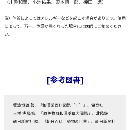
（川添和義、小池佑果、栗本慎一郎、磯田 進）
注）体質によってはアレルギーなどを起こす場合があります。使用
によって、万一、体調が悪くなった場合には医師にご相談くださ
い。
[参考図書]
難波恒雄 著、『和漢薬百科図鑑［Ⅰ］』、保育社
三橋 博 監修、『原色牧野和漢薬草大圖鑑』、北隆館
朝日新聞社 編、『朝日百科 植物の世界』、朝日新聞社