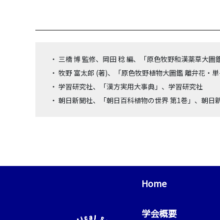
・ 三橋 博 監修、岡田 稔 編、「原色牧野和漢薬草大
・ 牧野 富太郎 (著)、「原色牧野植物大圖鑑 離弁花
・ 学習研究社、「漢方実用大事典」、学習研究社
・ 朝日新聞社、「朝日百科植物の世界 第1巻」、朝日
Home
学会概要