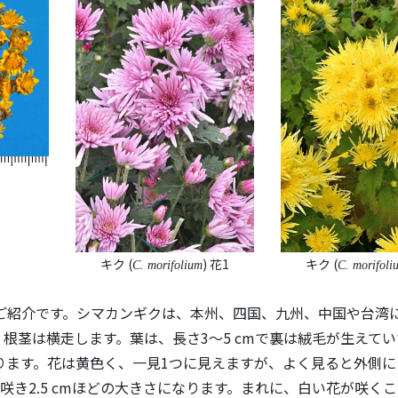
キク (
) 花1
キク (
C. morifolium
C. morifoli
紹介です。シマカンギクは、本州、四国、九州、中国や台湾
細く根茎は横走します。葉は、長さ3〜5 cmで裏は絨毛が生えて
ります。花は黄色く、一見1つに見えますが、よく見ると外側に
き2.5 cmほどの大きさになります。まれに、白い花が咲く