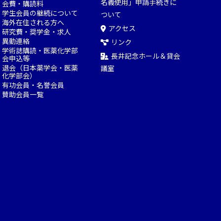
名義使用」申請手続きに
会費・購読料
学生会員の継続について
ついて
海外在住される方へ
アクセス
研究費・奨学金・求人
異動連絡
リンク
学術誌購読・医薬化学部
長井記念ホール＆貸会
会申込等
退会（日本薬学会・医薬
議室
化学部会）
有功会員・名誉会員
賛助会員一覧