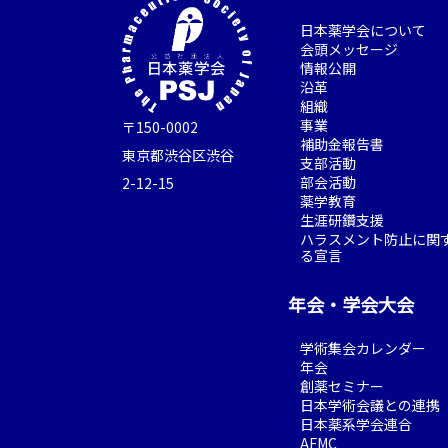
日本薬学会について
会頭メッセージ
情報公開
沿革
組織
事業
〒150-0002
補助金報告書
東京都渋谷区渋谷
支部活動
部会活動
2-12-15
薬学教育
生涯研鑽支援
ハラスメント防止に関
る宣言
年会・学会大会
学術集会カレンダー
年会
創薬セミナー
日本学術会議との連携
日本薬系学会連合
AFMC