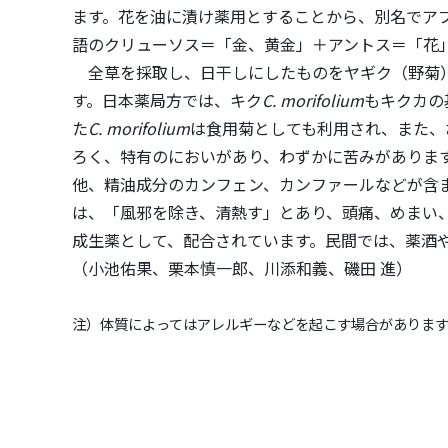
ます。花を油に漬け薬用とすることから、別名でアブラ
語のクリューソス＝「金、黄金」＋アントス＝「花
全草を採取し、日干しにしたものをヤギク（野菊）
す。日本薬局方では、キク
C. morifolium
もキクカの
た
C. morifolium
は食用菊としても利用され、また、
ろく、特有のにおいがあり、わずかに苦みがありま
他、精油成分のカンフェン、カンファールなどが含
は、「風邪を除き、清熱す」とあり、頭痛、めまい
成生薬として、配合されています。民間では、薬酒
（小池佑果、栗本慎一郎、川添和義、磯田 進）
注）体質によってはアレルギーなどを起こす場合がありま