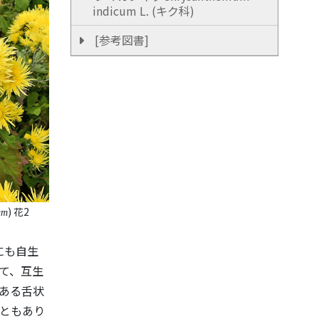
indicum L. (キク科)
[参考図書]
) 花2
um
にも自生
いて、互生
ある舌状
こともあり