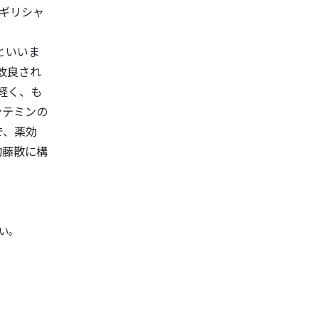
、ギリシャ
といいま
改良され
軽く、も
ンテミンの
で、薬効
釣藤散に構
い。