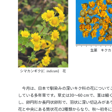
生薬 キクカ
シマカンギク(
) 花
C. indicum
今月は、日本で馴染みの深いキク科の花についてご
している多年草です。草丈は30〜60 cmで、茎は
し、卵円形か長円状卵形で、羽状に深い切込みがあ
花と中央にある筒状花の2種類からなり、秋〜初冬に咲