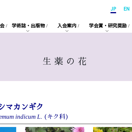
JP
EN
会
学術誌・出版物
入会案内
学会賞・研究奨励
生薬の花
シマカンギク
emum indicum L.
(キク科)