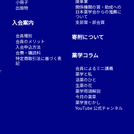
援事業
小冊子
関係機関の賞・助成への
出版物
日本薬学会からの推薦に
ついて
入会案内
支部賞・部会賞
会員種別
寄附について
会員のメリット
入会申込方法
会費・購読料
薬学コラム
特定商取引法に基づく表
記
会員によるミニ講義
す
薬学と私
活薬のひと
生薬の花
薬学用語解説
今月の薬草
薬学昔むかし
YouTube 公式チャンネル