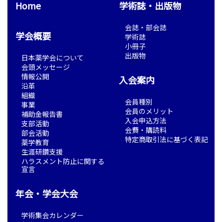
Home
学術誌・出版物
会誌・部会誌
学会概要
学術誌
小冊子
出版物
日本薬学会について
会頭メッセージ
情報公開
入会案内
沿革
組織
会員種別
事業
会員のメリット
補助金報告書
入会申込方法
支部活動
会費・購読料
部会活動
特定商取引法に基づく表記
薬学教育
生涯研鑽支援
ハラスメント防止に関する
宣言
年会・学会大会
学術集会カレンダー