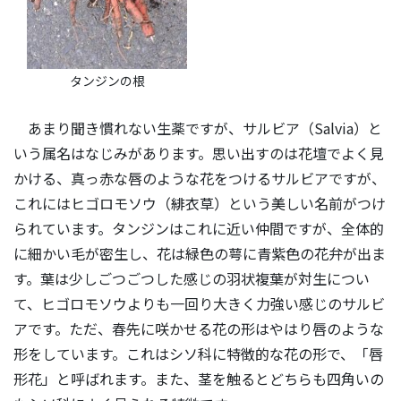
タンジンの根
あまり聞き慣れない生薬ですが、サルビア（Salvia）と
いう属名はなじみがあります。思い出すのは花壇でよく見
かける、真っ赤な唇のような花をつけるサルビアですが、
これにはヒゴロモソウ（緋衣草）という美しい名前がつけ
られています。タンジンはこれに近い仲間ですが、全体的
に細かい毛が密生し、花は緑色の萼に青紫色の花弁が出ま
す。葉は少しごつごつした感じの羽状複葉が対生につい
て、ヒゴロモソウよりも一回り大きく力強い感じのサルビ
アです。ただ、春先に咲かせる花の形はやはり唇のような
形をしています。これはシソ科に特徴的な花の形で、「唇
形花」と呼ばれます。また、茎を触るとどちらも四角いの