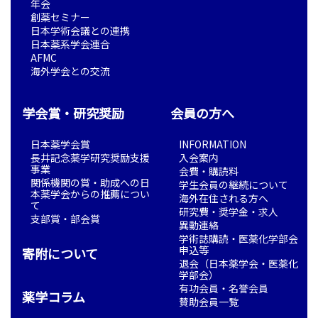
年会
創薬セミナー
日本学術会議との連携
日本薬系学会連合
AFMC
海外学会との交流
学会賞・研究奨励
会員の方へ
日本薬学会賞
INFORMATION
長井記念薬学研究奨励支援
入会案内
事業
会費・購読料
関係機関の賞・助成への日
学生会員の継続について
本薬学会からの推薦につい
海外在住される方へ
て
研究費・奨学金・求人
支部賞・部会賞
異動連絡
学術誌購読・医薬化学部会
申込等
寄附について
退会（日本薬学会・医薬化
学部会）
有功会員・名誉会員
薬学コラム
賛助会員一覧