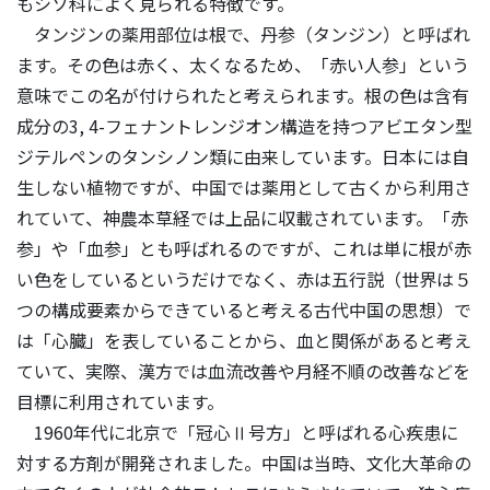
もシソ科によく見られる特徴です。
タンジンの薬用部位は根で、丹参（タンジン）と呼ばれ
ます。その色は赤く、太くなるため、「赤い人参」という
意味でこの名が付けられたと考えられます。根の色は含有
成分の3, 4-フェナントレンジオン構造を持つアビエタン型
ジテルペンのタンシノン類に由来しています。日本には自
生しない植物ですが、中国では薬用として古くから利用さ
れていて、神農本草経では上品に収載されています。「赤
参」や「血参」とも呼ばれるのですが、これは単に根が赤
い色をしているというだけでなく、赤は五行説（世界は５
つの構成要素からできていると考える古代中国の思想）で
は「心臓」を表していることから、血と関係があると考え
ていて、実際、漢方では血流改善や月経不順の改善などを
目標に利用されています。
1960年代に北京で「冠心Ⅱ号方」と呼ばれる心疾患に
対する方剤が開発されました。中国は当時、文化大革命の