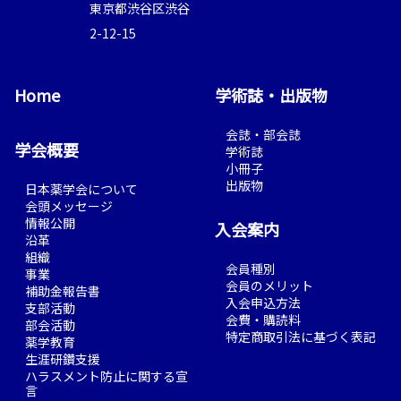
東京都渋谷区渋谷
2-12-15
Home
学術誌・出版物
会誌・部会誌
学会概要
学術誌
小冊子
出版物
日本薬学会について
会頭メッセージ
情報公開
入会案内
沿革
組織
会員種別
事業
会員のメリット
補助金報告書
入会申込方法
支部活動
会費・購読料
部会活動
特定商取引法に基づく表記
薬学教育
生涯研鑽支援
ハラスメント防止に関する宣
言