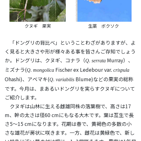
クヌギ 果実
生薬 ボクソク
「ドングリの背比べ」ということわざがありますが、よ
く見ると大きさや形が様々ある事を皆さんご存知でしょう
か。ドングリは、クヌギ、コナラ（
Murray）、
Q. serrata
ミズナラ(
Fischer ex Ledebour var.
Q. mongolica
crispula
Ohashi)、アベマキ(
Blume)などの果実の総称
Q. variabilis
です。今月は、まあるいドングリを実らすクヌギについて
ご紹介します。
クヌギは山林に生える雌雄同株の落葉樹で、高さは17
m、幹の太さは径60 cmにもなる大木です。葉は互生で長
さ5〜15 cmになります。花期は春で、黄褐色の多数の小
さな雄花が房状に咲きます。一方、雌花は黄緑色で、新し