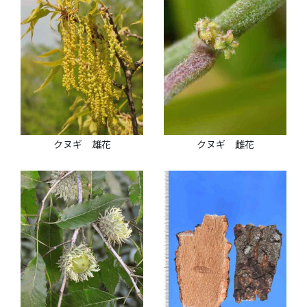
クヌギ 雄花
クヌギ 雌花