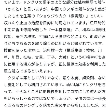
ています。ドングリの帽子のような部分は植物用語で殻斗
（かくと）と言いますが、中国でクヌギの殻斗を炒り焦が
したものを生薬の「ショウジツカク（橡実殻）」といい、
収れんや止血の治療を目的に利用されています。江戸時代
中期に香川修庵が著した『一本堂薬選』に、樸樕は梅毒性
疾患、悪性の種物、打撲による腫物などにより、血液が滞
りがちであるのを取り除くのに用いると書かれています。
樸樕を使った漢方に、治打撲一方（構成生薬：樸樕、川
芎、川骨、桂枝、甘草、丁子、大黄）という打撲や打ち身
に使用する漢方がありますが、正に樸樕の効能を利用した
漢方処方であるといえます。
クヌギは薬としてだけでなく、薪や木炭、媒染剤、なめ
し皮剤としても利用されています。幼い頃にドングリを拾
って、平らなところに爪楊枝を刺してコマにして遊んだ方
もいらっしゃるのではないでしょうか。子供の頃は一番長
く回る形のドングリを落ちた実の中から探しましたが、大