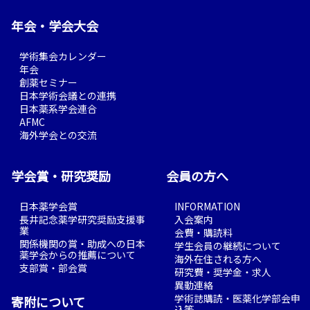
年会・学会大会
学術集会カレンダー
年会
創薬セミナー
日本学術会議との連携
日本薬系学会連合
AFMC
海外学会との交流
学会賞・研究奨励
会員の方へ
日本薬学会賞
INFORMATION
長井記念薬学研究奨励支援事
入会案内
業
会費・購読料
関係機関の賞・助成への日本
学生会員の継続について
薬学会からの推薦について
海外在住される方へ
支部賞・部会賞
研究費・奨学金・求人
異動連絡
学術誌購読・医薬化学部会申
寄附について
込等