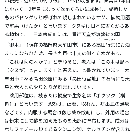
い枝先に近い葉の付け根に、1~3個咲きます。果実は1年目
は小さく，2年目になって2cmくらいに成長し、成熟した
ものがドングリと呼ばれて親しまれていますが、植物用語
で堅果（けんか）と言います。クヌギは日本に古くからあ
る植物で、『日本書紀』には、景行天皇が筑紫後の国
みけ
たかだのかりみや
「
御木
」（現在の福岡県大牟田市）にある
高田行宮
にお泊
まりになられた時、長さ九百七十丈の倒れた木があり、
「これは何の木か？」と尋ねると、老人は「この木は歴木
（クヌギ）と言います」と答えた、と書かれています。大
牟田市にある高田公園にある「高田行宮址」の石碑にも天
皇と老人とのやりとりが刻まれています。
薬用部位は、枝または樹皮で生薬名は「ボクソク（樸
樕）」と言います。薬効は、止瀉、収れん、痔出血の治療
などです。内服する場合は煎じ薬か散剤にし、外用の場合
は粉末にして酢を加えたものを患部に塗布します。成分は
ポリフェノール類であるタンニン類、ケルセチンが含まれ