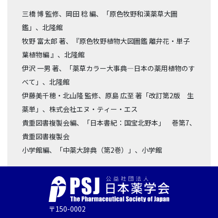
三橋 博 監修、岡田 稔 編、「原色牧野和漢薬草大圖
鑑」、北隆館
牧野 富太郎 著、『原色牧野植物大図圖鑑 離弁花・単子
葉植物編 』、北隆館
伊沢 一男 著、「薬草カラー大事典―日本の薬用植物のす
べて」、北隆館
伊藤美千穂・北山隆 監修、原島 広至 著「改訂第2版 生
薬単」、株式会社エヌ・ティー・エス
貴重図書複製会編、「日本書紀：国宝北野本」 巻第7、
貴重図書複製会
小学館編、「中薬大辞典（第2巻）」、小学館
〒150-0002