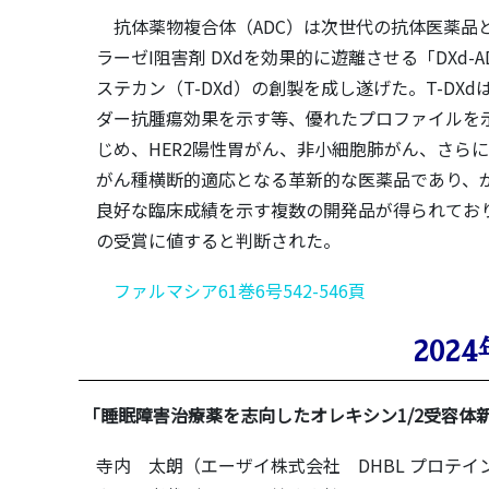
抗体薬物複合体（ADC）は次世代の抗体医薬品
ラーゼI阻害剤 DXdを効果的に遊離させる「DXd-
ステカン（T-DXd）の創製を成し遂げた。T-D
ダー抗腫瘍効果を示す等、優れたプロファイルを示
じめ、HER2陽性胃がん、非小細胞肺がん、さらにH
がん種横断的適応となる革新的な医薬品であり、が
良好な臨床成績を示す複数の開発品が得られてお
の受賞に値すると判断された。
ファルマシア61巻6号542-546頁
2024
「睡眠障害治療薬を志向したオレキシン1/2受容体
寺内 太朗（エーザイ株式会社 DHBL プロテ