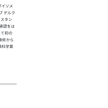
ポイソメ
ブ デルク
イスタン
の承認をは
して初の
技術から
薬科学賞