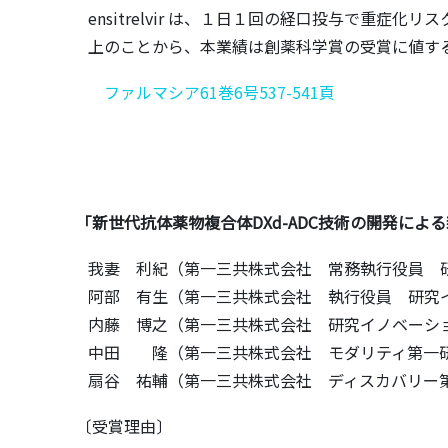
ensitrelvir は、１日１回の経口投与で重
上のことから、本業績は創薬科学賞の受賞に値す
ファルマシア61巻6号537-541頁
「新世代抗体薬物複合体DXd-ADC技術の開発に
我妻 利紀（第一三共株式会社 常務執行役員 研
阿部 有生（第一三共株式会社 執行役員 研究
内藤 博之（第一三共株式会社 研究イノベーシ
中田 隆（第一三共株式会社 モダリティ第一
扇谷 祐輔（第一三共株式会社 ディスカバリー
〔受賞理由〕