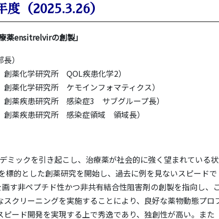
年度（2025.3.26）
ensitrelvirの創製」
部長）
創薬化学研究所 QOL疾患化学2）
 創薬化学研究所 ケモインフォマティクス）
創薬疾患研究所 感染症3 サブグループ長）
 創薬疾患研究所 感染症領域 領域長）
パンデミックを引き起こし、治療薬が社会的に強く望まれている
アーゼを標的とした創薬研究を開始し、過去に例を見ないスピードで
は一線を画す非ペプチド性かつ非共有結合性阻害剤の創製を指向し、
なスクリーニングを実施することにより、良好な薬物動態プロ
スピード開発を実現する上で秀逸であり、独創性が高い。また