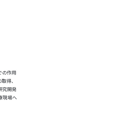
での作用
の取得、
研究開発
療現場へ