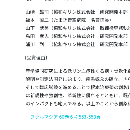
山崎 雄司（協和キリン株式会社 研究開発本部
福本 誠二（たまき青空病院 名誉院長）
山下 武美（協和キリン株式会社 取締役専務執
島田 孝志（協和キリン株式会社 研究開発本部
浦川 到 （協和キリン株式会社 研究開発本部 
〔受賞理由〕
産学協同研究による低リン血症性くる病・骨軟化症
解明や測定法開発に始まり、疾患概念の確立、さら
そして臨床試験を進めることで根本治療薬の創製
は新規性や独創性、革新性に優れるとともに、既
のインパクトも絶大である。以上のことから創薬
ファルマシア 60巻 6号 553-558頁