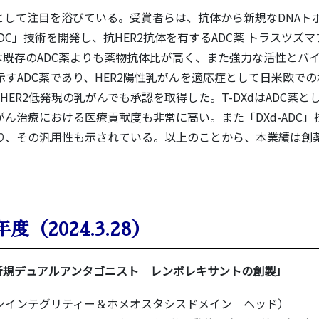
として注目を浴びている。受賞者らは、抗体から新規なDNAト
ADC」技術を開発し、抗HER2抗体を有するADC薬 トラスツズマ
Xdは既存のADC薬よりも薬物抗体比が高く、また強力な活性とバ
すADC薬であり、HER2陽性乳がんを適応症として日米欧で
ER2低発現の乳がんでも承認を取得した。T-DXdはADC薬と
ん治療における医療貢献度も非常に高い。また「DXd-ADC」
り、その汎用性も示されている。以上のことから、本業績は創
年度（2024.3.28）
新規デュアルアンタゴニスト レンボレキサントの創製」
インインテグリティー＆ホメオスタシスドメイン ヘッド）