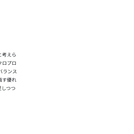
と考えら
クロプロ
バランス
画す優れ
足しつつ