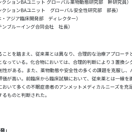
ァンクションBAユニット グローバル薬物動態研究部 幹研究員）
ァンクションBAユニット グローバル安全性研究部 部長）
日本・アジア臨床開発部 ディレクター）
テンブルーイング合同会社 社長）
ることを踏まえ、従来薬とは異なり、合理的な治療アプローチ
となっている。化合物においては、合理的判断により３置換シ
創性がある。また、薬物動態や安全性の多くの課題を克服し、
評価が高い。前臨床から臨床試験において、従来薬とは一線を
において多くの不眠症患者のアンメットメディカルニーズを充
するものと判断された。
開発」