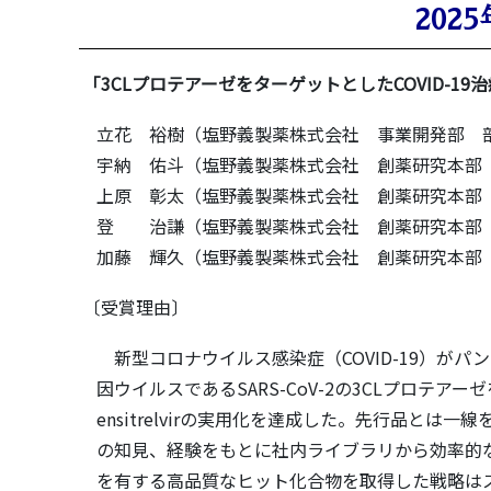
2025
「3CLプロテアーゼをターゲットとしたCOVID-19治療薬
立花 裕樹（塩野義製薬株式会社 事業開発部 
宇納 佑斗（塩野義製薬株式会社 創薬研究本部 
上原 彰太（塩野義製薬株式会社 創薬研究本部
登 治謙（塩野義製薬株式会社 創薬研究本部 
加藤 輝久（塩野義製薬株式会社 創薬研究本部
〔受賞理由〕
新型コロナウイルス感染症（COVID-19）が
因ウイルスであるSARS-CoV-2の3CLプロテ
ensitrelvirの実用化を達成した。先行品と
の知見、経験をもとに社内ライブラリから効率的
を有する高品質なヒット化合物を取得した戦略は