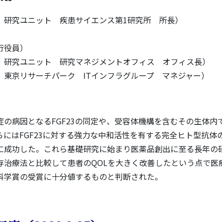
 研究ユニット 疾患サイエンス第1研究所 所長）
行役員）
 研究ユニット 研究マネジメントオフィス オフィス長）
東京リサーチパーク ITインフラグループ マネジャー）
の病因となるFGF23の同定や、受容体機構を含むその生体内
にはFGF23に対する強力な中和活性を有する完全ヒト型抗体
に成功した。これら基礎研究に始まり医薬品創出に至る長年の
存治療法と比較して患者のQOLを大きく改善したという点で医
科学賞の受賞に十分値するものと判断された。