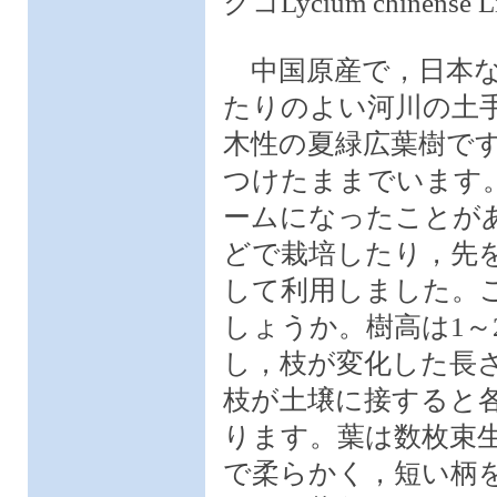
クコLycium chinens
中国原産で，日本な
たりのよい河川の土
木性の夏緑広葉樹で
つけたままでいます。
ームになったことが
どで栽培したり，先
して利用しました。
しょうか。樹高は1～
し，枝が変化した長さ
枝が土壌に接すると
ります。葉は数枚束
で柔らかく，短い柄