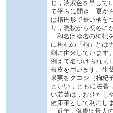
じ，淡紫色を呈して
て平らに開き，夏か
は楕円形で長い柄を
り，晩秋から初冬に
和名は漢名の枸杞を
に枸杞の「枸」とは
刺に由来しています
例えて名づけられま
根皮を用います。生
果実をクコシ（枸杞
といい，ともに滋養
い若葉は，おひたし
健康茶として利用し
近年，健康は最大の