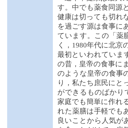
す。中でも薬食同源
健康は切っても切れ
を過ごす源は食事に
ています。この「薬
く，1980年代に北
最初といわれています
の昔，皇帝の食事に
のような皇帝の食事
り，私たち庶民にと
ができるものばかり
家庭でも簡単に作れ
れた薬膳は手軽でも
良いことから人気が