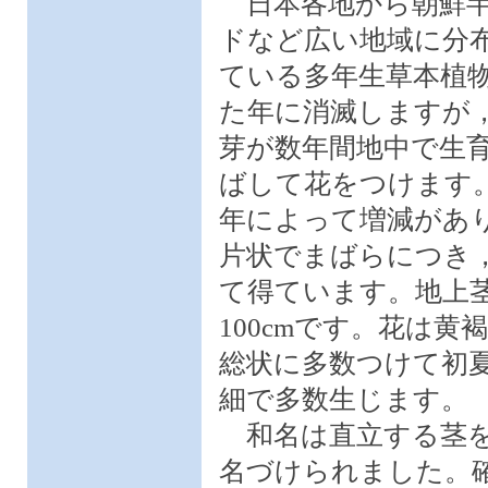
日本各地から朝鮮半
ドなど広い地域に分
ている多年生草本植
た年に消滅しますが
芽が数年間地中で生
ばして花をつけます
年によって増減があ
片状でまばらにつき
て得ています。地上茎
100cmです。花は
総状に多数つけて初
細で多数生じます。
和名は直立する茎を
名づけられました。