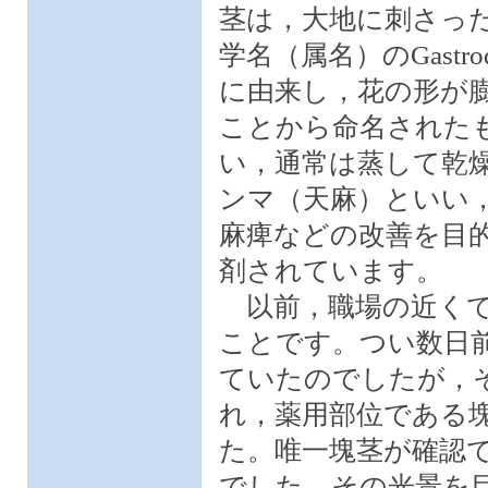
茎は，大地に刺さっ
学名（属名）のGastro
に由来し，花の形が
ことから命名された
い，通常は蒸して乾
ンマ（天麻）といい
麻痺などの改善を目
剤されています。
以前，職場の近くで
ことです。つい数日
ていたのでしたが，
れ，薬用部位である
た。唯一塊茎が確認
でした。その光景を