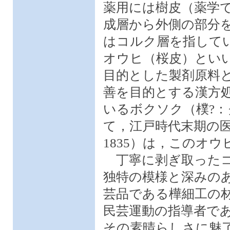
薬用には樹皮（薬学
成層から外側の部分
はコルク層を指して
オウヒ（桜皮）とい
目的とした製剤原料
善を目的とする漢方
いるボクソク（樸?
て，江戸時代末期の医
1835）は，このオ
丁寧に剥ぎ取ったコ
独特の模様と深みの
芸品である樺細工の
民芸運動の指導者であっ
その素晴らしさに魅