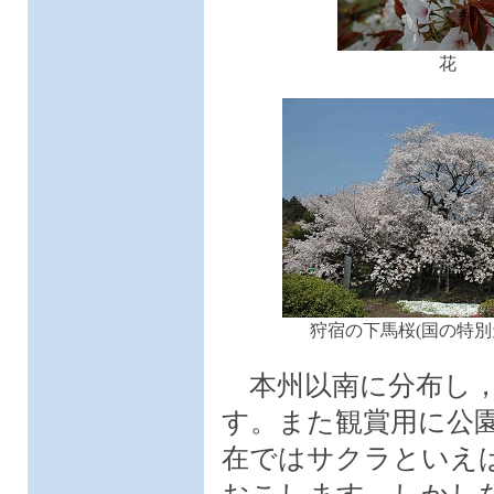
花
狩宿の下馬桜(国の特別
本州以南に分布し，
す。また観賞用に公
在ではサクラといえ