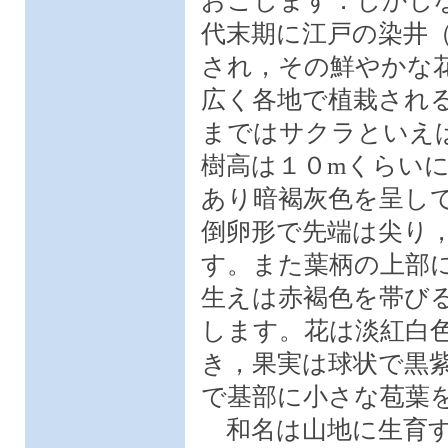
おこします．しかし
代末期に江戸の染井
され，その鮮やかな
広く各地で植栽され
まではサクラといえ
樹高は１０mくらい
あり暗褐灰色を呈し
倒卵形で先端は尖り
す。また葉柄の上部
生えは赤褐色を帯び
します。花は淡紅白
き，果実は球状で黒
で基部に小さな苞葉
和名は山地に生育す