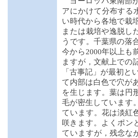
ヨーロッパ東南部か
アにかけて分布する
い時代から各地で栽
または栽培や逸脱し
うです。千葉県の落
今から2000年以上
ますが，文献上での
「古事記」が最初と
て内部は白色で穴が
を生じます。葉は円
毛が密生しています
ています。花は淡紅
咲きます。よくポン
ていますが，残念な