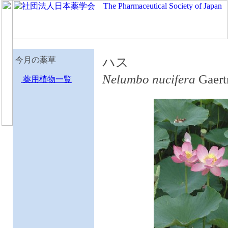
今月の薬草
ハス
Nelumbo nucifera
Gae
薬用植物一覧