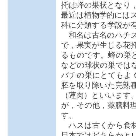
托は蜂の巣状となり
最近は植物学的には
科に分類する学説が
和名は古名のハチス
で，果実が生じる花
るものです。蜂の巣
などの球状の巣では
バチの巣にとてもよ
胚を取り除いた完熟
（蓮肉）といいます
が，その他，薬膳料
す。
ハスは古くから食材
日本ではどちらかと