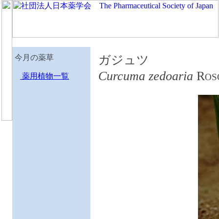
今月の薬草
ガジュツ
Curcuma zedoaria
R
薬用植物一覧
OS