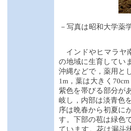
－写真は昭和大学薬
インドやヒマラヤ南
の地域に生育してい
沖縄などで，薬用と
1m，葉は大きく70
紫色を帯びる部分が
岐し，内部は淡青色
序は晩春から初夏に
す。下部の苞は緑色
ています。花は漏斗