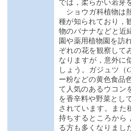
では，柔らかい若芽
ショウガ科植物は熱
種が知られており，
物のバナナなどと近
園や薬用植物園を訪
ぞれの花を観察して
なりますが，意外に
しょう。ガジュツ（
C
ー粉などの黄色食品
て人気のあるウコン
を香辛料や野菜とし
されています。また
持ちするところから
る方も多くなりまし