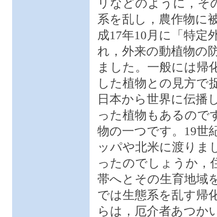
リなどのように，そ
系を乱し，農作物に
成17年10月に「特
れ，外来の動植物の
ました。一般には帰
した植物との見方で
日本から世界に伝播
った植物もあるので
物の一つです。19世
ッパや北米に渡りま
ったのでしょうか，
帯へとその生育地域
では生態系を乱す帰
らは，厄介者あつか