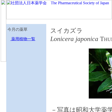
今月の薬草
スイカズラ
Lonicera japonica
T
薬用植物一覧
HU
－写真は昭和大学薬