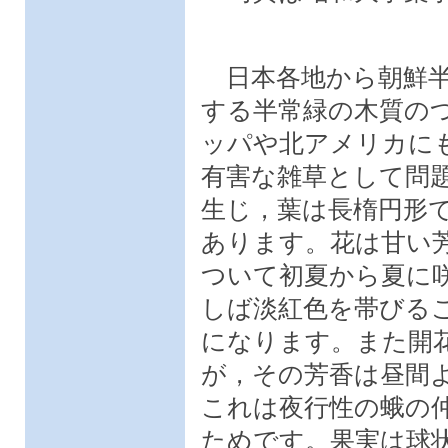
日本各地から朝鮮半
する半常緑の木質の
ッパや北アメリカに
有害な雑草として問
生じ，葉は長楕円形
あります。花は甘い
ついて初夏から夏に
しば淡紅色を帯びる
になります。また開
が，その芳香は昼間
これは夜行性の蛾の
ためです。果実は球