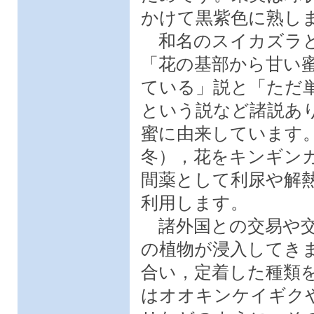
かけて黒紫色に熟し
和名のスイカズラと
「花の基部から甘い
ている」説と「ただ
という説など諸説あ
蜜に由来しています
冬），花をキンギン
間薬として利尿や解
利用します。
諸外国との交易や交
の植物が浸入してき
合い，定着した種類
はオオキンケイギク