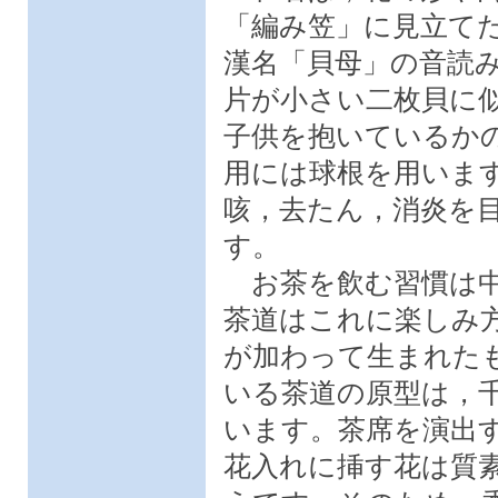
「編み笠」に見立て
漢名「貝母」の音読
片が小さい二枚貝に似
子供を抱いているか
用には球根を用いま
咳，去たん，消炎を
す。
お茶を飲む習慣は中
茶道はこれに楽しみ
が加わって生まれた
いる茶道の原型は，
います。茶席を演出
花入れに挿す花は質