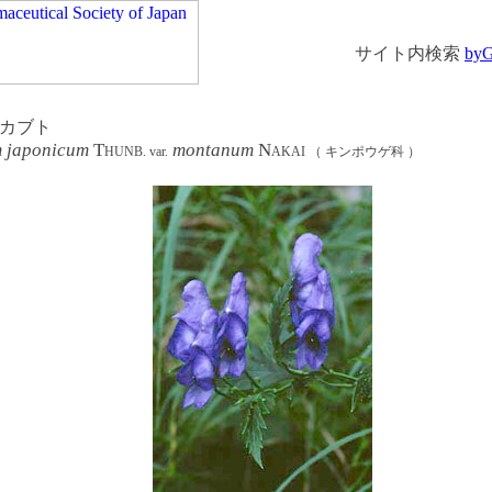
サイト内検索
byG
カブト
m japonicum
T
montanum
N
HUNB. var.
AKAI （ キンポウゲ科 ）