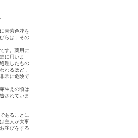
－
に青紫色花を
びらは，その
です。薬用に
進に用いま
処理したもの
われるほど，
非常に危険で
芽生えの頃は
告されていま
であることに
は主人が大事
お詫びをする