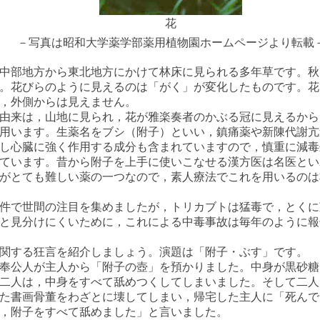
花
－写真は昭和大学薬学部薬用植物園ホームページより転載
中部地方から東北地方にかけて林床に見られる多年草です。秋
。花びらのように見えるのは「がく」が変化したものです。花
，外側からは見えません。
由来は，山地に見られ，花が雅楽奏者のかぶる冠に見えるから
用います。生薬名をブシ（附子）といい，鎮痛薬や新陳代謝亢
し心臓に強く作用する成分も含まれていますので，慎重に減毒
ています。昔から附子を上手に使いこなせる漢方医は名医とい
がとても難しい薬の一つなので，素人療法でこれを用いるのは
件で世間の注目を集めましたが，トリカブトは猛毒で，とくに
と見分けにくいために，これによる中毒事故は毎年のように報
関する狂言を紹介しましょう。演題は「附子・ぶす」です。
奉公人が主人から「附子の壺」を預かりました。中身が黒砂糖
二人は，中身をすべて舐めつくしてしまいました。そして二人
た書画骨董をわざとに壊してしまい，帰宅した主人に「死んで
，附子をすべて舐めました」と言いました。