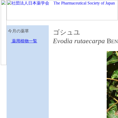
今月の薬草
ゴシュユ
Evodia rutaecarpa
B
薬用植物一覧
E