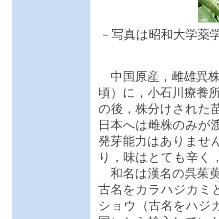
－写真は昭和大学薬
中国原産，雌雄異株の
頃）に，小石川療養
の後，株分けされた
日本へは雌株のみが
発芽能力はありませ
り，味はとても辛く
和名は漢名の呉茱萸
古名をカラハジカミ
ショウ（古名をハジ