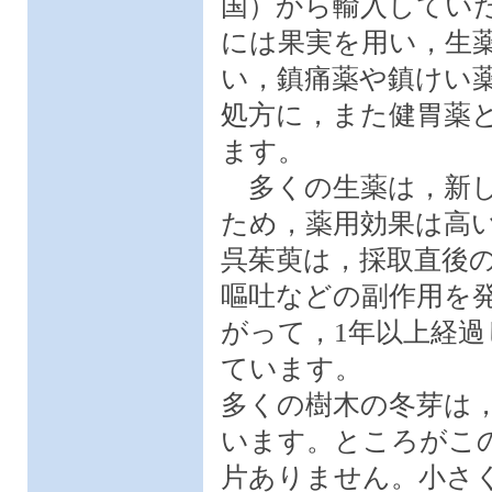
国）から輸入してい
には果実を用い，生
い，鎮痛薬や鎮けい
処方に，また健胃薬
ます。
多くの生薬は，新し
ため，薬用効果は高
呉茱萸は，採取直後
嘔吐などの副作用を
がって，1年以上経
ています。
多くの樹木の冬芽は
います。ところがこ
片ありません。小さ